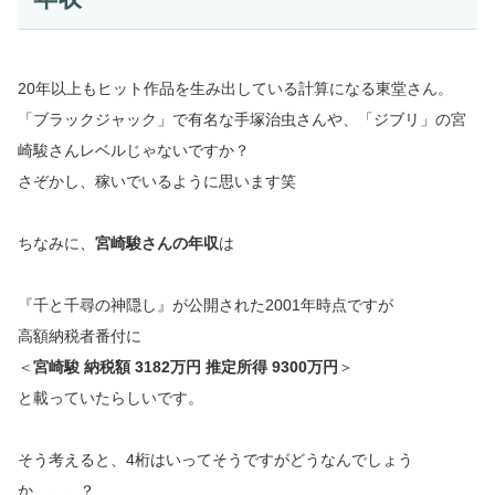
20年以上もヒット作品を生み出している計算になる東堂さん。
「ブラックジャック」で有名な手塚治虫さんや、「ジブリ」の宮
崎駿さんレベルじゃないですか？
さぞかし、稼いでいるように思います笑
ちなみに、
宮崎駿さんの年収
は
『千と千尋の神隠し』が公開された2001年時点ですが
高額納税者番付に
＜
宮崎駿 納税額 3182万円 推定所得 9300万円
＞
と載っていたらしいです。
そう考えると、4桁はいってそうですがどうなんでしょう
か、、、？