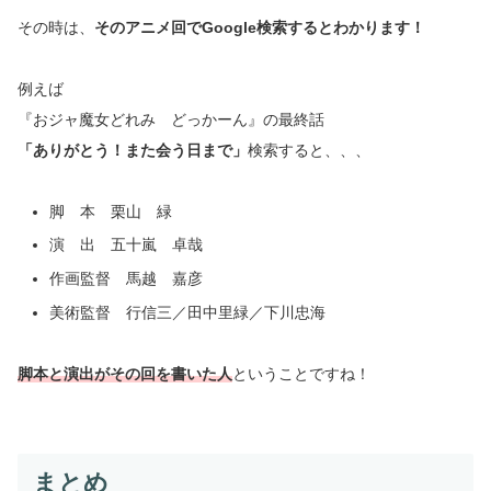
その時は、
そのアニメ回でGoogle検索するとわかります！
例えば
『おジャ魔女どれみ どっかーん』の最終話
「ありがとう！また会う日まで」
検索すると、、、
脚 本 栗山 緑
演 出 五十嵐 卓哉
作画監督 馬越 嘉彦
美術監督 行信三／田中里緑／下川忠海
脚本と演出がその回を書いた人
ということですね！
まとめ