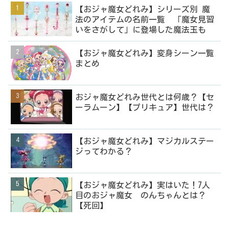
【おジャ魔女どれみ】シリーズ別 魔
法のアイテムの名前一覧 「魔女見習
いをさがして」に登場した魔法玉も
【おジャ魔女どれみ】変身シーン一覧
まとめ
おジャ魔女どれみ世代とは何歳？【セ
ーラムーン】【プリキュア】世代は？
【おジャ魔女どれみ】マジカルステー
ジってわかる？
【おジャ魔女どれみ】実はいた！7人
目のおジャ魔女 のんちゃんとは？
【死回】