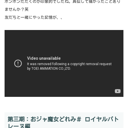
ポンポンたたくのが印象的でしたね。真似して痛かったことあり
ませんか？笑
友だちと一緒にやった記憶が、、
第三期：おジャ魔女どれみ＃ ロイヤルパト
レーヌ編