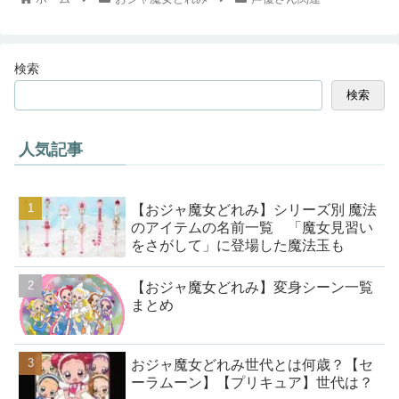
検索
検索
人気記事
【おジャ魔女どれみ】シリーズ別 魔法
のアイテムの名前一覧 「魔女見習い
をさがして」に登場した魔法玉も
【おジャ魔女どれみ】変身シーン一覧
まとめ
おジャ魔女どれみ世代とは何歳？【セ
ーラムーン】【プリキュア】世代は？