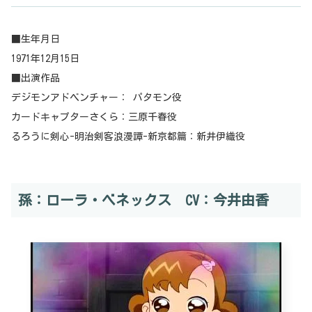
■生年月日
1971年12月15日
■出演作品
デジモンアドベンチャー： パタモン役
カードキャプターさくら：三原千春役
るろうに剣心-明治剣客浪漫譚-新京都篇：新井伊織役
孫：ローラ・ベネックス CV：今井由香