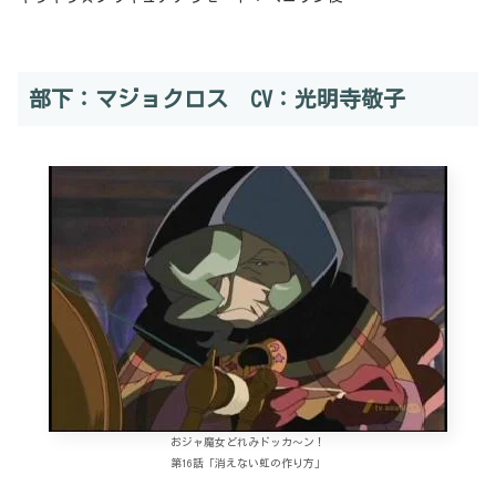
部下：マジョクロス CV：光明寺敬子
おジャ魔女どれみドッカ～ン！
第16話「消えない虹の作り方」