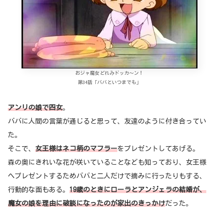
おジャ魔女どれみドッカ～ン！
第34話「ババといつまでも」
アンリの娘で四女
。
ババに人間の言葉が通じると思って、友達のように付き合ってい
た。
そこで、
女王様はネコ柄のマフラー
をプレゼントしてあげる。
森の奥にきれいな花が咲いていることなども知っており、女王様
へプレゼントするためババと二人だけで摘みに行ったりもする、
行動的な面もある。
19歳のときにローラとアンジェラの結婚が、
魔女の娘を理由に破談になったのが家出のきっかけ
だった。