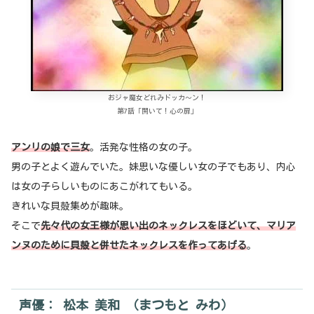
おジャ魔女どれみドッカ～ン！
第7話「開いて！心の扉」
アンリの娘で三女
。活発な性格の女の子。
男の子とよく遊んでいた。妹思いな優しい女の子でもあり、内心
は女の子らしいものにあこがれてもいる。
きれいな貝殻集めが趣味。
そこで
先々代の女王様が思い出のネックレスをほどいて、マリア
ンヌのために貝殻と併せたネックレスを作ってあげる
。
声優： 松本 美和 （まつもと みわ）