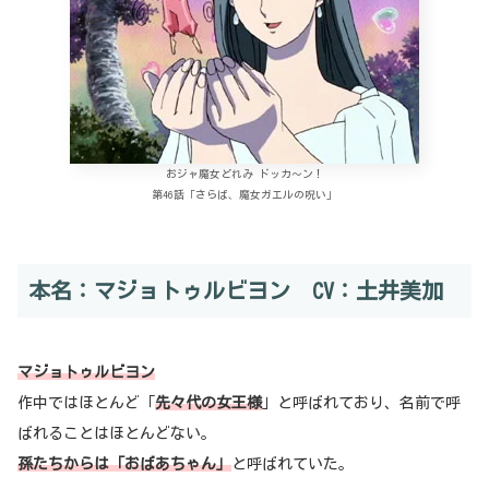
おジャ魔女どれみ ドッカ～ン！
第46話「さらば、魔女ガエルの呪い」
本名：マジョトゥルビヨン CV：土井美加
マジョトゥルビヨン
作中ではほとんど「
先々代の女王様
」と呼ばれており、名前で呼
ばれることはほとんどない。
孫たちからは「おばあちゃん」
と呼ばれていた。