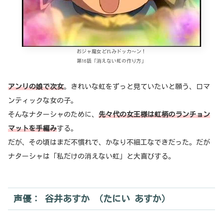
おジャ魔女どれみドッカ～ン！
第16話「消えない虹の作り方」
アンリの娘で次女
。きれいな虹をずっと見ていたいと願う、ロマ
ンティックな女の子。
そんなナターシャのために、
先々代の女王様は虹柄のランチョン
マットを手編み
する。
だが、その頃はまだ不慣れで、かなり不細工なできだった。だが
ナターシャは「私だけの消えない虹」と大喜びする。
声優： 谷井あすか （たにい あすか）