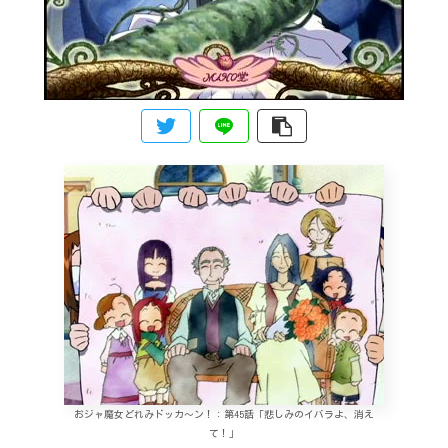
おジャ魔女どれみドッカ～ン！：第45話「悲しみのイバラよ、消え
て！」