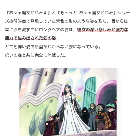
『おジャ魔女どれみ♯』と『も～っと!おジャ魔女どれみ』シリー
ズ終盤時点で登場していた紫色の影のような姿を取り、目からは
常に涙を流す白いロングヘアの姿は、
彼女の深い悲しみと強力な
魔力で生み出された幻
の姿
。
とても怖い姿で原型がわからない姿になっている。
呪いの森と共に完全に消滅した。