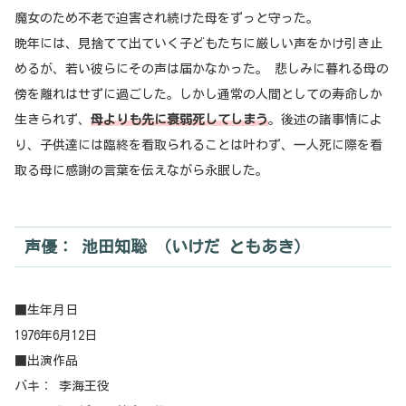
魔女のため不老で迫害され続けた母をずっと守った。
晩年には、見捨てて出ていく子どもたちに厳しい声をかけ引き止
めるが、若い彼らにその声は届かなかった。 悲しみに暮れる母の
傍を離れはせずに過ごした。しかし通常の人間としての寿命しか
生きられず、
母よりも先に衰弱死してしまう
。後述の諸事情によ
り、子供達には臨終を看取られることは叶わず、一人死に際を看
取る母に感謝の言葉を伝えながら永眠した。
声優： 池田知聡 （いけだ ともあき）
■生年月日
1976年6月12日
■出演作品
バキ： 李海王役